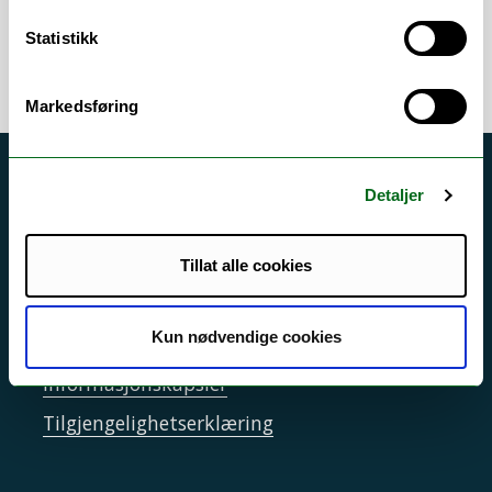
/
Tilrettelagt eksamen
/
Timeplanlegging
Statistikk
Markedsføring
Akutt hjelp
Detaljer
Si ifra!
Driftsmeldinger
Tillat alle cookies
Personvern ved UiT
Kun nødvendige cookies
Sikkerhet, beredskap og personvern
Informasjonskapsler
Tilgjengelighetserklæring