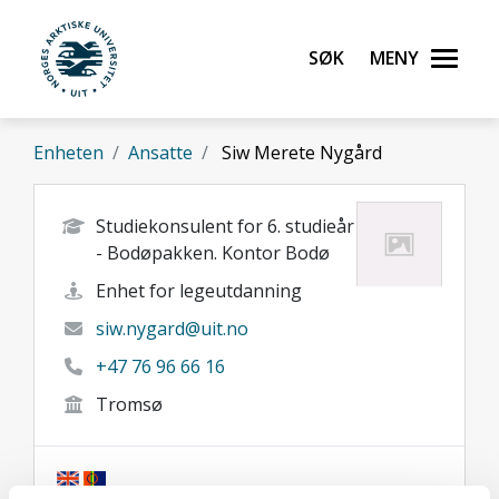
Gå til hovedinnhold
Søk
Meny
UiT Norges arktiske universitet
Enheten
Ansatte
Siw Merete Nygård
Studiekonsulent for 6. studieår
- Bodøpakken. Kontor Bodø
Enhet for legeutdanning
siw.nygard@uit.no
+47 76 96 66 16
Tromsø