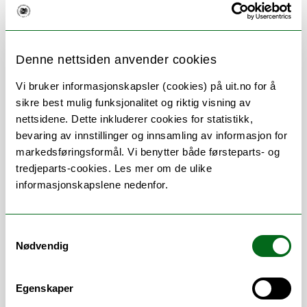
Om
Forskning og undervisning
Denne nettsiden anvender cookies
Vi bruker informasjonskapsler (cookies) på uit.no for å
sikre best mulig funksjonalitet og riktig visning av
Stillingsbeskrivelse
nettsidene. Dette inkluderer cookies for statistikk,
bevaring av innstillinger og innsamling av informasjon for
markedsføringsformål. Vi benytter både førsteparts- og
tredjeparts-cookies. Les mer om de ulike
informasjonskapslene nedenfor.
Samtykkevalg
Arbeidsområder
Nødvendig
Canvas
/
Eksamen
/
Felles studentsystem
Egenskaper
FS
/
Kontrakter
/
Studieadministrasjon
/
TP