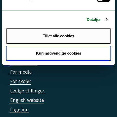
Driftsmeldinger
Personvern ved UiT
Detaljer
Sikkerhet, beredskap og personvern
Informasjonskapsler
Tillat alle cookies
Tilgjengelighetserklæring
Kun nødvendige cookies
Kontakt UiT
For media
For skoler
Ledige stillinger
English website
Logg inn