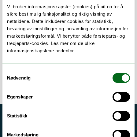
Om
Forskning og undervisning
Vi bruker informasjonskapsler (cookies) på uit.no for å
sikre best mulig funksjonalitet og riktig visning av
Publikasjoner
Vedlegg
nettsidene. Dette inkluderer cookies for statistikk,
bevaring av innstillinger og innsamling av informasjon for
markedsføringsformål. Vi benytter både førsteparts- og
tredjeparts-cookies. Les mer om de ulike
Stillingsbeskrivelse
informasjonskapslene nedenfor.
Universitetslektor bratsj
Samtykkevalg
Nødvendig
Egenskaper
Statistikk
Akutt hjelp
Si ifra!
Markedsføring