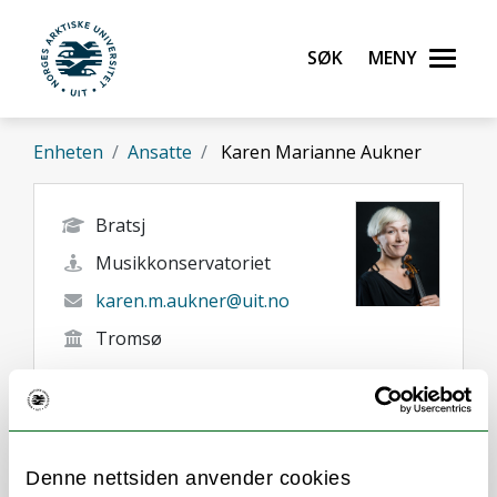
Gå til hovedinnhold
Søk
Meny
UiT Norges arktiske universitet
Enheten
Ansatte
Karen Marianne Aukner
Bratsj
Musikkonservatoriet
karen.m.aukner@uit.no
Tromsø
Denne nettsiden anvender cookies