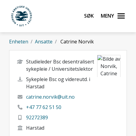
Gå til hovedinnhold
Søk
Meny
UiT Norges arktiske universitet
Enheten
Ansatte
Catrine Norvik
Studieleder Bsc desentralisert
sykepleie / Universitetslektor
Sykepleie Bsc og videreutd. i
Harstad
catrine.norvik@uit.no
+47 77 62 51 50
92272389
Harstad