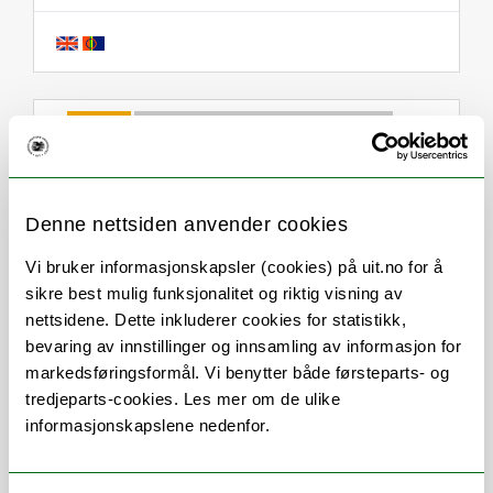
Om
Forskning og undervisning
Denne nettsiden anvender cookies
Stillingsbeskrivelse
Vi bruker informasjonskapsler (cookies) på uit.no for å
sikre best mulig funksjonalitet og riktig visning av
Koordinator og underviser ved
nettsidene. Dette inkluderer cookies for statistikk,
desentralisert sykepleierutdanning.
bevaring av innstillinger og innsamling av informasjon for
markedsføringsformål. Vi benytter både førsteparts- og
Arbeidsområder
tredjeparts-cookies. Les mer om de ulike
informasjonskapslene nedenfor.
Alma
/
Alumnus
/
Arbeidsmiljø
/
Canvas
/
Digital eksamen
/
Digitale