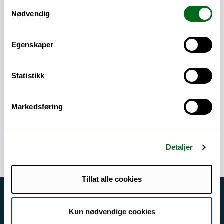
læringsressurser
/
E-læring
/
Eksamen
/
Samtykkevalg
Nødvendig
Emner
/
EndNote
/
Felles studentsystem FS
/
Fleksibel læring
/
Fusk
/
IKT og læring
/
Immaterielle rettigheter (IPR)
/
Innovasjon
Egenskaper
/
Klager
/
Læringsmiljø
/
Nasjonalt
vitenarkiv (NVA)
/
Plagiat
/
Psykososialt
arbeidsmiljø
/
Samarbeidsavtaler
/
Statistikk
Studieteknikk
/
Timeplanlegging
/
Trykkeri
/
WISEflow
Markedsføring
Error rendering component
Detaljer
Tillat alle cookies
Akutt hjelp
Kun nødvendige cookies
Si ifra!