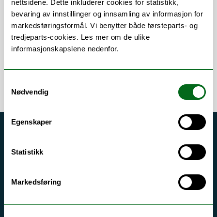
nettsidene. Dette inkluderer cookies for statistikk,
bevaring av innstillinger og innsamling av informasjon for
Om
Forskning og undervisning
markedsføringsformål. Vi benytter både førsteparts- og
tredjeparts-cookies. Les mer om de ulike
informasjonskapslene nedenfor.
Samtykkevalg
Nødvendig
Egenskaper
Akutt hjelp
Si ifra!
Statistikk
Driftsmeldinger
Markedsføring
Personvern ved UiT
Sikkerhet, beredskap og personvern