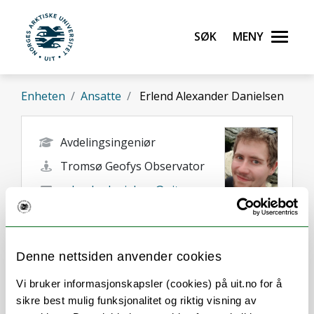
Gå til hovedinnhold
Søk
Meny
UiT Norges arktiske universitet
Enheten
Ansatte
Erlend Alexander Danielsen
Avdelingsingeniør
Tromsø Geofys Observator
erlend.a.danielsen@uit.no
+47 77 62 07 45
Tromsø
Denne nettsiden anvender cookies
Vi bruker informasjonskapsler (cookies) på uit.no for å
sikre best mulig funksjonalitet og riktig visning av