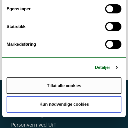
overdiagnostik i sundhedsvæsenet.
Egenskaper
Jeg er desuden tilknyttet Healty Choices
projektet, hvor jeg er en del af WP 6
Statistikk
Education and transition phases, student
knowledge and training, ledet af Kristin
Benjaminsen Borch
Markedsføring
Detaljer
Tillat alle cookies
Akutt hjelp
Si ifra!
Kun nødvendige cookies
Driftsmeldinger
Personvern ved UiT