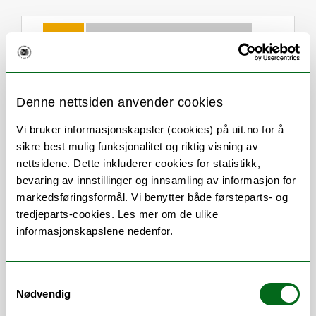
Om
Forskning og undervisning
CV
Publikasjoner
Andre publikasjoner
Denne nettsiden anvender cookies
Vi bruker informasjonskapsler (cookies) på uit.no for å
sikre best mulig funksjonalitet og riktig visning av
nettsidene. Dette inkluderer cookies for statistikk,
Stillingsbeskrivelse
bevaring av innstillinger og innsamling av informasjon for
markedsføringsformål. Vi benytter både førsteparts- og
Førsteamanuensis ved Institutt for
tredjeparts-cookies. Les mer om de ulike
Samfunnsmedisin.
informasjonskapslene nedenfor.
Jeg er tilknyttet Allmennmedisinsk
Forskningsenhet AFE Nord, hvor jeg
Samtykkevalg
sammen med John Brodersen og May-Lill
Nødvendig
Johansen leder forskningsnetværket for