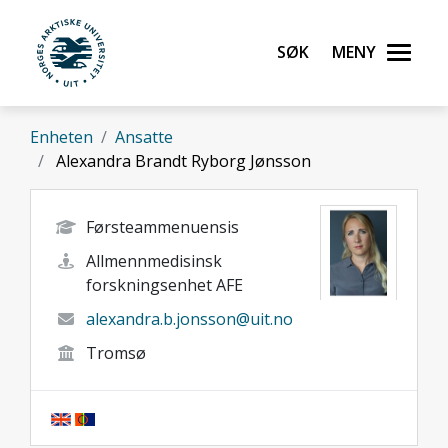
Gå til hovedinnhold
Søk
Meny
UiT Norges arktiske universitet
Enheten
Ansatte
Alexandra Brandt Ryborg Jønsson
Førsteammenuensis
Allmennmedisinsk
forskningsenhet AFE
alexandra.b.jonsson@uit.no
Tromsø