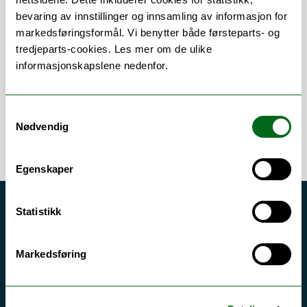
bevaring av innstillinger og innsamling av informasjon for
Om
Forskning og undervisning
markedsføringsformål. Vi benytter både førsteparts- og
Publikasjoner
tredjeparts-cookies. Les mer om de ulike
informasjonskapslene nedenfor.
Samtykkevalg
Nødvendig
Egenskaper
Statistikk
Akutt hjelp
Si ifra!
Markedsføring
Driftsmeldinger
Personvern ved UiT