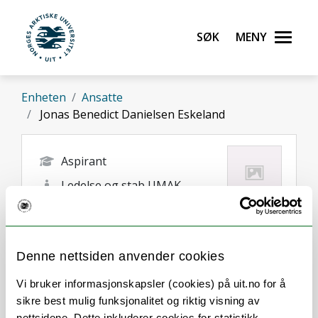
Gå til hovedinnhold
Søk
Meny
UiT Norges arktiske universitet
Enheten
Ansatte
Jonas Benedict Danielsen Eskeland
Aspirant
Ledelse og stab UMAK
jonas.b.eskeland@uit.no
Tromsø
Denne nettsiden anvender cookies
Vi bruker informasjonskapsler (cookies) på uit.no for å
sikre best mulig funksjonalitet og riktig visning av
nettsidene. Dette inkluderer cookies for statistikk,