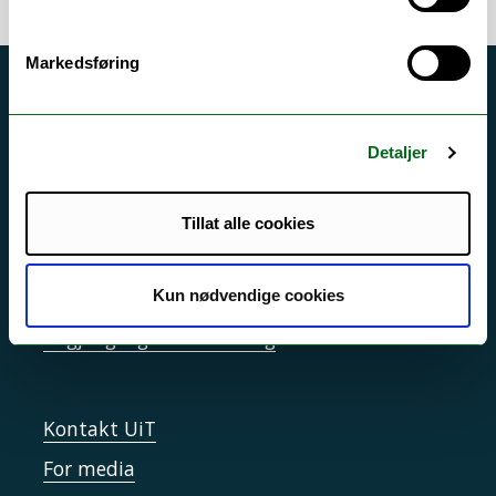
Markedsføring
Akutt hjelp
Si ifra!
Detaljer
Driftsmeldinger
Personvern ved UiT
Tillat alle cookies
Sikkerhet, beredskap og personvern
Informasjonskapsler
Kun nødvendige cookies
Tilgjengelighetserklæring
Kontakt UiT
For media