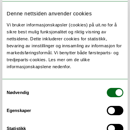
Denne nettsiden anvender cookies
Om
Forskning og undervisning
Vi bruker informasjonskapsler (cookies) på uit.no for å
sikre best mulig funksjonalitet og riktig visning av
nettsidene. Dette inkluderer cookies for statistikk,
bevaring av innstillinger og innsamling av informasjon for
Stillingsbeskrivelse
markedsføringsformål. Vi benytter både førsteparts- og
tredjeparts-cookies. Les mer om de ulike
Katalogisering og
informasjonskapslene nedenfor.
katalogiseringsspørsmål
Medlem i Bibliografisk gruppe
Samtykkevalg
Arbeidsområder
Nødvendig
Bibliotek
/
Katalogisering
/
Metadata
Egenskaper
Statistikk