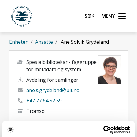
Gå til hovedinnhold
Søk
Meny
UiT Norges arktiske universitet
Enheten
Ansatte
Ane Solvik Grydeland
Spesialbibliotekar - faggruppe
for metadata og system
Avdeling for samlinger
ane.s.grydeland@uit.no
+47 77 64 52 59
Tromsø