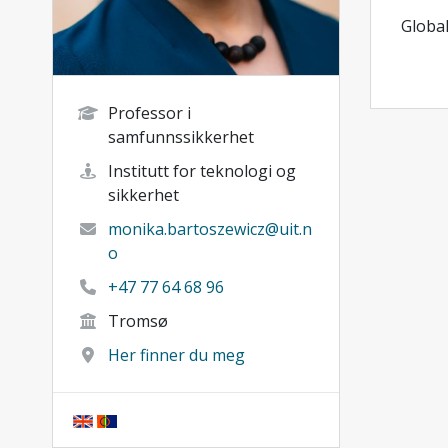
Global
Professor i
samfunnssikkerhet
Institutt for teknologi og
sikkerhet
monika.bartoszewicz@uit.n
o
+47 77 64 68 96
Tromsø
Her finner du meg