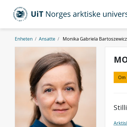
Gå til hovedinnhold
UiT Norges arktiske universitet
Enheten
Ansatte
Monika Gabriela Bartoszewicz
MO
Om
Stil
Arktis