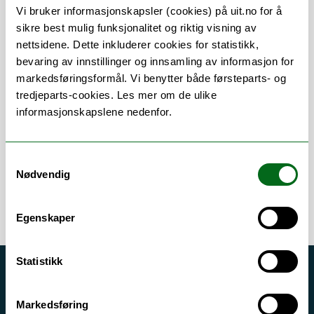
Vi bruker informasjonskapsler (cookies) på uit.no for å
Om
Forskning og undervisning
sikre best mulig funksjonalitet og riktig visning av
nettsidene. Dette inkluderer cookies for statistikk,
Publikasjoner
bevaring av innstillinger og innsamling av informasjon for
markedsføringsformål. Vi benytter både førsteparts- og
Andre publikasjoner
tredjeparts-cookies. Les mer om de ulike
Her finner du meg
informasjonskapslene nedenfor.
Samtykkevalg
Nødvendig
Egenskaper
Statistikk
Akutt hjelp
Si ifra!
Markedsføring