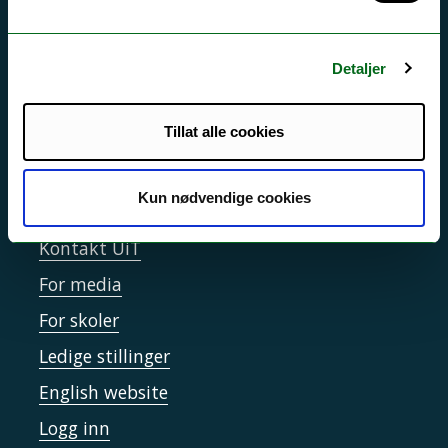
Driftsmeldinger
Personvern ved UiT
Detaljer
Sikkerhet, beredskap og personvern
Informasjonskapsler
Tillat alle cookies
Tilgjengelighetserklæring
Kun nødvendige cookies
Kontakt UiT
For media
For skoler
Ledige stillinger
English website
Logg inn