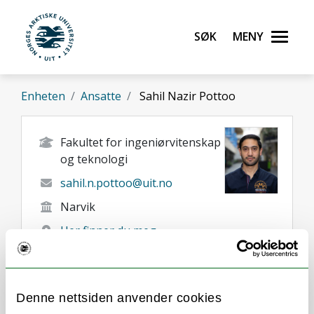
Gå til hovedinnhold
Søk
Meny
UiT Norges arktiske universitet
Enheten
Ansatte
Sahil Nazir Pottoo
Fakultet for ingeniørvitenskap
og teknologi
sahil.n.pottoo@uit.no
Narvik
Her finner du meg
Denne nettsiden anvender cookies