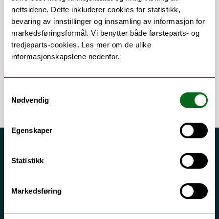
nettsidene. Dette inkluderer cookies for statistikk,
Om
Forskning og undervisning
bevaring av innstillinger og innsamling av informasjon for
markedsføringsformål. Vi benytter både førsteparts- og
tredjeparts-cookies. Les mer om de ulike
informasjonskapslene nedenfor.
Error rendering component
Samtykkevalg
Nødvendig
Egenskaper
Akutt hjelp
Statistikk
Si ifra!
Driftsmeldinger
Markedsføring
Personvern ved UiT