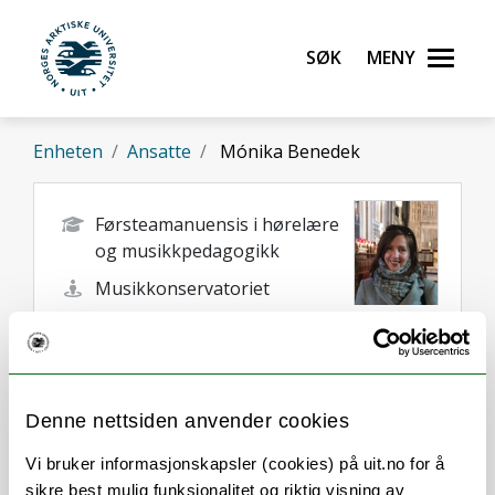
Gå til hovedinnhold
Søk
Meny
UiT Norges arktiske universitet
Enheten
Ansatte
Mónika Benedek
Førsteamanuensis i hørelære
og musikkpedagogikk
Musikkonservatoriet
monika.benedek@uit.no
Tromsø
Denne nettsiden anvender cookies
Vi bruker informasjonskapsler (cookies) på uit.no for å
sikre best mulig funksjonalitet og riktig visning av