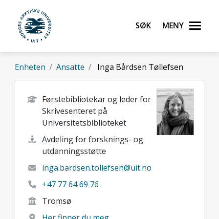
Gå til hovedinnhold
Søk
Meny
UiT Norges arktiske universitet
Enheten
Ansatte
Inga Bårdsen Tøllefsen
Førstebibliotekar og leder for
Skrivesenteret på
Universitetsbiblioteket
Avdeling for forsknings- og
utdanningsstøtte
inga.bardsen.tollefsen@uit.no
+47 77 64 69 76
Tromsø
Her finner du meg