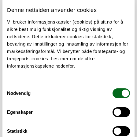
skriving)
Denne nettsiden anvender cookies
Undervisning og læringsstøtte
Undervisning og kursutvikling i
Vi bruker informasjonskapsler (cookies) på uit.no for å
akademisk skriving
sikre best mulig funksjonalitet og riktig visning av
Skrivekvelder, PhD Day at the Library,
nettsidene. Dette inkluderer cookies for statistikk,
og andre arrangementer
bevaring av innstillinger og innsamling av informasjon for
markedsføringsformål. Vi benytter både førsteparts- og
tredjeparts-cookies. Les mer om de ulike
Medlem, Arbeidsgruppe
Mikroemne i
informasjonskapslene nedenfor.
informasjonskompetanse og akademisk
skriving, Arbeidsgruppe for
undervisningskvalitet, Arbeidsgruppe for
Samtykkevalg
PhD-støtte
Nødvendig
Medlem av
NANSU
; Nasjonalt nettverk for
studieverksteder og skrivesentre i høyere
Egenskaper
utdanning.
Ph.d. i religionsvitenskap (2021).
Statistikk
Avhandlingen
"Between sports and