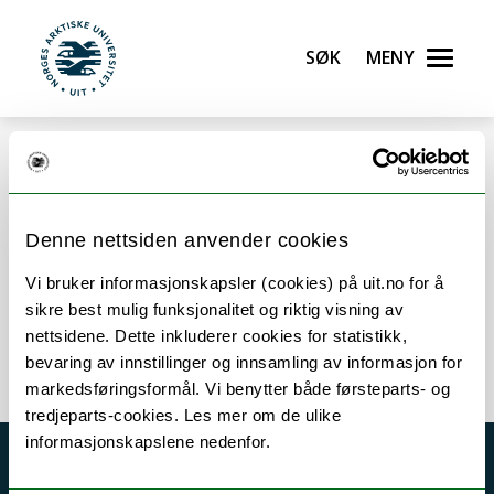
Gå til hovedinnhold
Søk
Meny
UiT Norges arktiske universitet
Error rendering component
Denne nettsiden anvender cookies
Vi bruker informasjonskapsler (cookies) på uit.no for å
Modulating mind-wandering using non-invasive
sikre best mulig funksjonalitet og riktig visning av
brain stimulation
nettsidene. Dette inkluderer cookies for statistikk,
bevaring av innstillinger og innsamling av informasjon for
markedsføringsformål. Vi benytter både førsteparts- og
tredjeparts-cookies. Les mer om de ulike
informasjonskapslene nedenfor.
Akutt hjelp