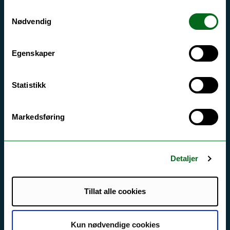
Si ifra!
Samtykkevalg
Nødvendig
Driftsmeldinger
Personvern ved UiT
Egenskaper
Sikkerhet, beredskap og personvern
Informasjonskapsler
Statistikk
Tilgjengelighetserklæring
Markedsføring
Kontakt UiT
Detaljer
For media
For skoler
Tillat alle cookies
Ledige stillinger
English website
Kun nødvendige cookies