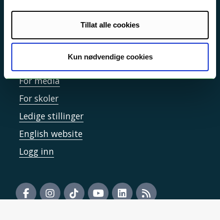
Informasjonskapsler
Tilgjengelighetserklæring
Tillat alle cookies
Kun nødvendige cookies
Kontakt UiT
For media
For skoler
Ledige stillinger
English website
Logg inn