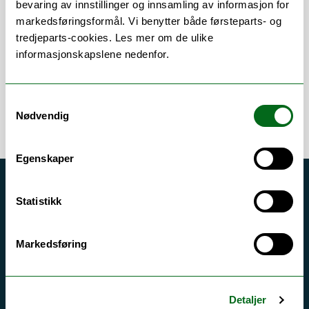
bevaring av innstillinger og innsamling av informasjon for
markedsføringsformål. Vi benytter både førsteparts- og
Publikasjoner
tredjeparts-cookies. Les mer om de ulike
informasjonskapslene nedenfor.
Samtykkevalg
Nødvendig
Egenskaper
Akutt hjelp
Statistikk
Si ifra!
Driftsmeldinger
Markedsføring
Personvern ved UiT
Sikkerhet, beredskap og personvern
Detaljer