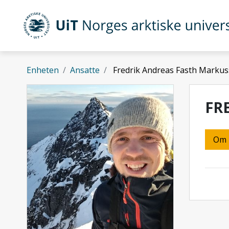
Gå til hovedinnhold
UiT Norges arktiske universitet
Enheten
Ansatte
Fredrik Andreas Fasth Marku
FR
Om