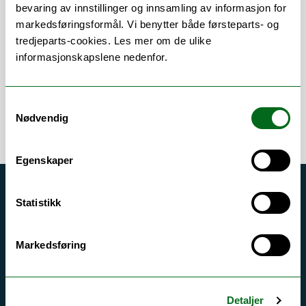
Om
Forskning og undervisning
bevaring av innstillinger og innsamling av informasjon for
markedsføringsformål. Vi benytter både førsteparts- og
Publikasjoner
tredjeparts-cookies. Les mer om de ulike
informasjonskapslene nedenfor.
Samtykkevalg
Nødvendig
Egenskaper
Akutt hjelp
Statistikk
Si ifra!
Driftsmeldinger
Markedsføring
Personvern ved UiT
Sikkerhet, beredskap og personvern
Detaljer