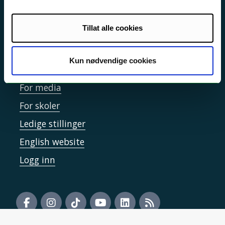
Informasjonskapsler
Tilgjengelighetserklæring
Tillat alle cookies
Kun nødvendige cookies
Kontakt UiT
For media
For skoler
Ledige stillinger
English website
Logg inn