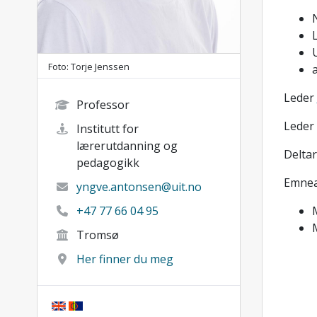
Foto: Torje Jenssen
Leder
Professor
Leder
Institutt for
lærerutdanning og
Deltar
pedagogikk
Emnean
yngve.antonsen@uit.no
+47 77 66 04 95
Tromsø
Her finner du meg