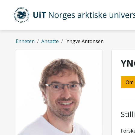
Gå til hovedinnhold
UiT Norges arktiske universitet
Enheten
Ansatte
Yngve Antonsen
YN
Om
Stil
Forske