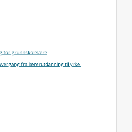
g for grunnskolelære
overgang fra lærerutdanning til yrke