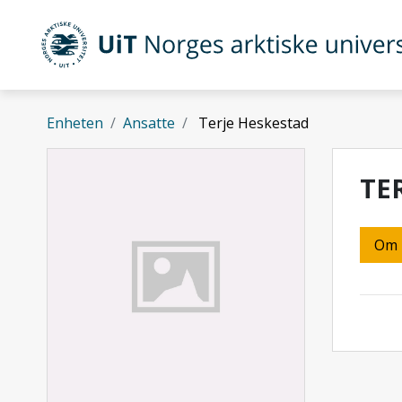
Gå til hovedinnhold
UiT Norges arktiske universitet
Enheten
Ansatte
Terje Heskestad
TE
Om