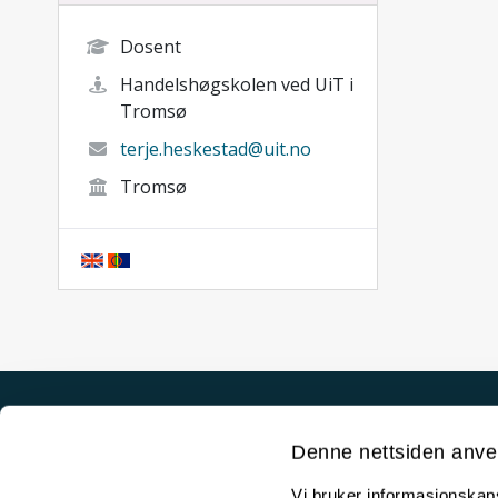
Dosent
Handelshøgskolen ved UiT i
Tromsø
terje.heskestad@uit.no
Tromsø
Akutt hjelp
Denne nettsiden anve
Si ifra!
Vi bruker informasjonskapsl