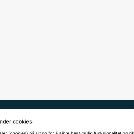
Kontakt UiT
nder cookies
For media
er (cookies) på uit.no for å sikre best mulig funksjonalitet og rik