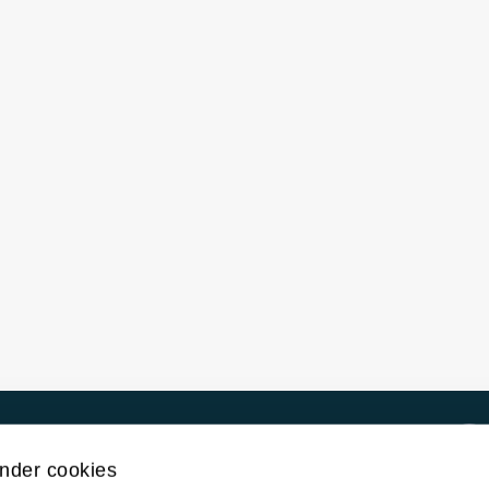
Kontakt UiT
nder cookies
For media