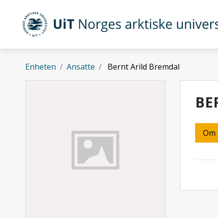
Gå til hovedinnhold
UiT Norges arktiske universitet
Enheten
Ansatte
Bernt Arild Bremdal
BE
Om