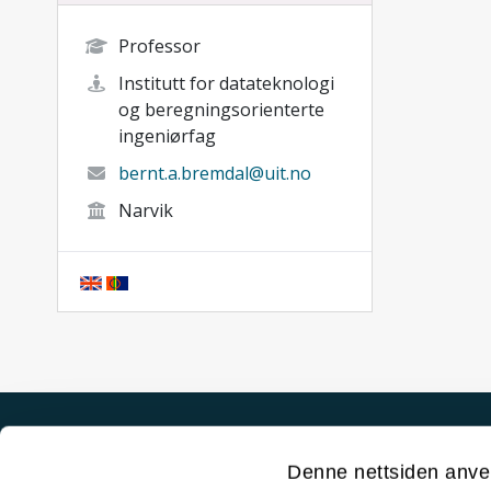
Professor
Institutt for datateknologi
og beregningsorienterte
ingeniørfag
bernt.a.bremdal@uit.no
Narvik
Akutt hjelp
Denne nettsiden anve
Si ifra!