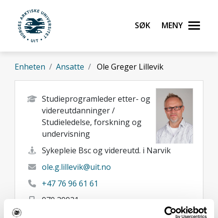
Gå til hovedinnhold
Søk
Meny
UiT Norges arktiske universitet
Enheten
Ansatte
Ole Greger Lillevik
Studieprogramleder etter- og
videreutdanninger /
Studieledelse, forskning og
undervisning
Sykepleie Bsc og videreutd. i Narvik
ole.g.lillevik@uit.no
+47 76 96 61 61
970 39921
Narvik