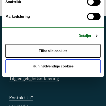
Statistikk
Markedsføring
Akutt hjelp
Si ifra!
Detaljer
Driftsmeldinger
Tillat alle cookies
Personvern ved UiT
Sikkerhet, beredskap og personvern
Kun nødvendige cookies
Informasjonskapsler
Tilgjengelighetserklæring
Kontakt UiT