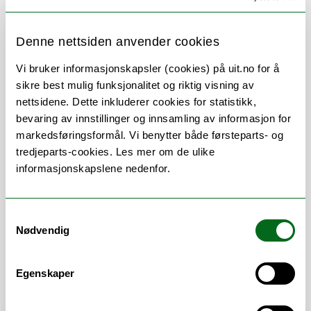
Her finner du meg
Denne nettsiden anvender cookies
Vi bruker informasjonskapsler (cookies) på uit.no for å
sikre best mulig funksjonalitet og riktig visning av
nettsidene. Dette inkluderer cookies for statistikk,
bevaring av innstillinger og innsamling av informasjon for
Om
Forskning og undervisning
markedsføringsformål. Vi benytter både førsteparts- og
tredjeparts-cookies. Les mer om de ulike
Publikasjoner
Her finner du meg
informasjonskapslene nedenfor.
Samtykkevalg
Stillingsbeskrivelse
Nødvendig
Studieprogramleder, dosent
Egenskaper