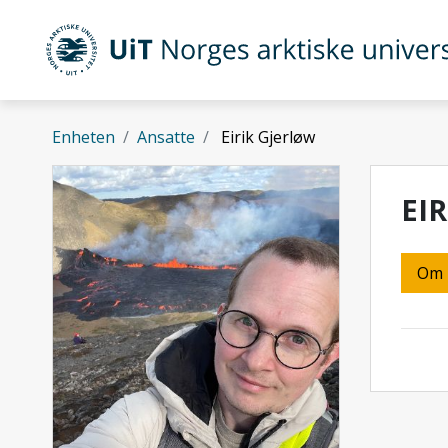
Gå til hovedinnhold
UiT Norges arktiske universitet
Enheten
Ansatte
Eirik Gjerløw
EI
Om