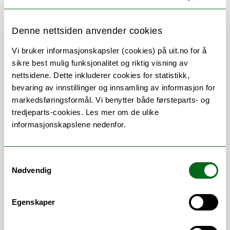
Denne nettsiden anvender cookies
Vi bruker informasjonskapsler (cookies) på uit.no for å
sikre best mulig funksjonalitet og riktig visning av
Om
Forskning og undervisning
nettsidene. Dette inkluderer cookies for statistikk,
bevaring av innstillinger og innsamling av informasjon for
Publikasjoner
Her finner du meg
markedsføringsformål. Vi benytter både førsteparts- og
tredjeparts-cookies. Les mer om de ulike
informasjonskapslene nedenfor.
Stillingsbeskrivelse
Samtykkevalg
Nødvendig
Bidrar i utvikling og gjennomføring av
utdanninger for ansatte i det norske
utdanningssystemet.
Egenskaper