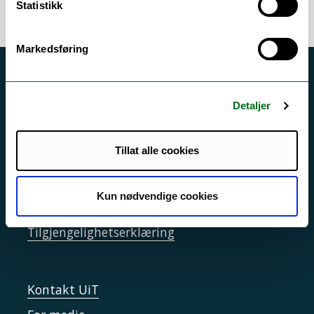
Statistikk
Markedsføring
Akutt hjelp
Si ifra!
Detaljer
Driftsmeldinger
Tillat alle cookies
Personvern ved UiT
Sikkerhet, beredskap og personvern
Kun nødvendige cookies
Informasjonskapsler
Tilgjengelighetserklæring
Kontakt UiT