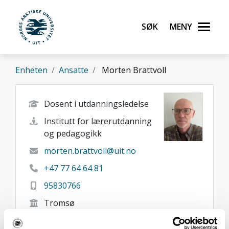
Gå til hovedinnhold
Søk
Meny
UiT Norges arktiske universitet
Enheten
Ansatte
Morten Brattvoll
Dosent i utdanningsledelse
Institutt for lærerutdanning
og pedagogikk
morten.brattvoll@uit.no
+47 77 64 64 81
95830766
Tromsø
Her finner du meg