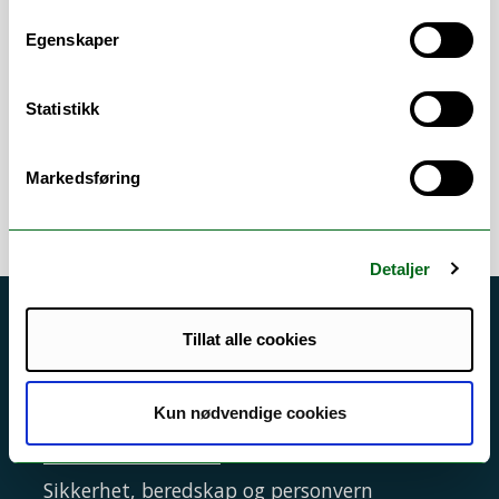
akkvisisjon
Egenskaper
Arbeidsområder
Statistikk
Alma
/
Bibliotek
/
Brukerstøtte
/
E-bøker
/
Innkjøp
/
Kontrakter
/
Rammeavtaler
Markedsføring
Detaljer
Akutt hjelp
Tillat alle cookies
Si ifra!
Driftsmeldinger
Kun nødvendige cookies
Personvern ved UiT
Sikkerhet, beredskap og personvern