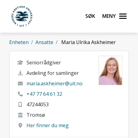
Gå til hovedinnhold
Søk
Meny
UiT Norges arktiske universitet
Enheten
Ansatte
Maria Ulrika Askheimer
Seniorrådgiver
Avdeling for samlinger
maria.askheimer@uit.no
+47 77 64 61 32
47244053
Tromsø
Her finner du meg