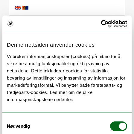
Om
Forskning og undervisning
Her finner du meg
Denne nettsiden anvender cookies
Vi bruker informasjonskapsler (cookies) på uit.no for å
sikre best mulig funksjonalitet og riktig visning av
nettsidene. Dette inkluderer cookies for statistikk,
Stillingsbeskrivelse
bevaring av innstillinger og innsamling av informasjon for
markedsføringsformål. Vi benytter både førsteparts- og
tredjeparts-cookies. Les mer om de ulike
Del av UBs innkjøpsteam, og arbeider
informasjonskapslene nedenfor.
bl.a. med: anbud, bokbestillinger og
brukerstyrte innkjøpsmodeller (PDA
og EBA)
Samtykkevalg
Medlem av UBs litteraturutvalg
Nødvendig
Medlem av nasjonal faggruppe for