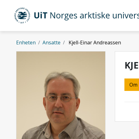
Gå til hovedinnhold
UiT Norges arktiske universitet
Enheten
Ansatte
Kjell-Einar Andreassen
KJ
Om