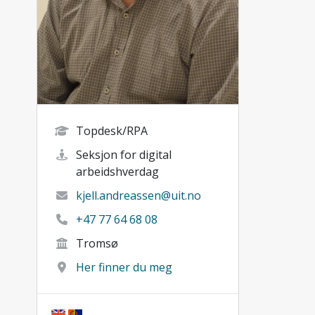
Topdesk/RPA
Seksjon for digital
arbeidshverdag
kjell.andreassen@uit.no
+47 77 64 68 08
Tromsø
Her finner du meg