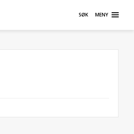
Søk
Meny