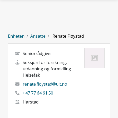
Gå til hovedinnhold
Enheten
Ansatte
Renate Fløystad
Seniorrådgiver
Seksjon for forskning,
utdanning og formidling
Helsefak
renate.floystad@uit.no
+47 77 64 61 50
Harstad