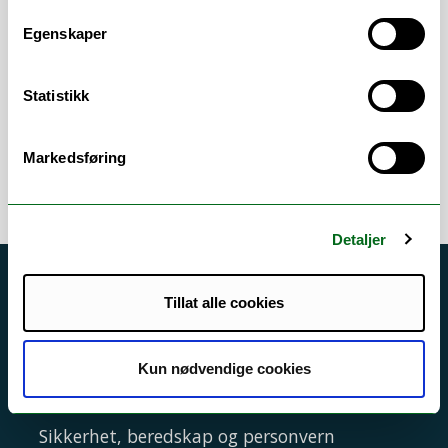
Institutt for farmasi
Institutt for klinisk odontologi
Egenskaper
Institutt for helse- og omsorgsfag
Institutt for vernepleie
Statistikk
Markedsføring
Detaljer
Akutt hjelp
Tillat alle cookies
Si ifra!
Driftsmeldinger
Kun nødvendige cookies
Personvern ved UiT
Sikkerhet, beredskap og personvern