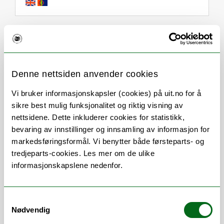
Om
Forskning og undervisning
Denne nettsiden anvender cookies
Stillingsbeskrivelse
Vi bruker informasjonskapsler (cookies) på uit.no for å
sikre best mulig funksjonalitet og riktig visning av
nettsidene. Dette inkluderer cookies for statistikk,
Prosjekøkonom ved Prosjektkontoret på
bevaring av innstillinger og innsamling av informasjon for
Det helsevitenskapelige fakultet.
markedsføringsformål. Vi benytter både førsteparts- og
tredjeparts-cookies. Les mer om de ulike
Bistår med budsjettering, rapportering,
informasjonskapslene nedenfor.
søknadsarbeid, økonomisk oppfølging og
annet knyttet til eksternfinansierte
prosjekter på fakultetet, med fokus på
Samtykkevalg
følgende institutt:
Nødvendig