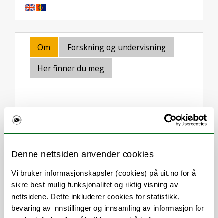
Om
Forskning og undervisning
Her finner du meg
Stillingsbeskrivelse
Denne nettsiden anvender cookies
Utvikling av fellesgrader (Erasmus
Vi bruker informasjonskapsler (cookies) på uit.no for å
Mundus Joint Master Degree
sikre best mulig funksjonalitet og riktig visning av
(EMJM+EMDM m.fl.)
nettsidene. Dette inkluderer cookies for statistikk,
Mobilitetsstipend for norsk språk og
bevaring av innstillinger og innsamling av informasjon for
litteratur (HK-dir)