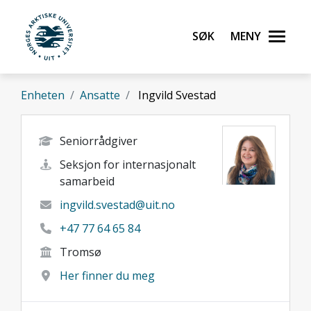
Gå til hovedinnhold
Søk
Meny
UiT Norges arktiske universitet
Enheten
Ansatte
Ingvild Svestad
Seniorrådgiver
Seksjon for internasjonalt
samarbeid
ingvild.svestad@uit.no
+47 77 64 65 84
Tromsø
Her finner du meg