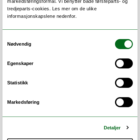
markedsføringsformål. Vi benytter både førsteparts- og
Landkontakt Brasil, Australia, New
tredjeparts-cookies. Les mer om de ulike
Zealand og Singapore
informasjonskapslene nedenfor.
Kvalitetssikring av samarbeidsavtaler
med høyere utdannings- og
forskningsinstitusjoner i Brasil,
Samtykkevalg
Australia, New Zealand og Singapore
Nødvendig
Fulbrightstipend - institusjonskontakt
for søkere fra USA til UiT/fra UiT til
Egenskaper
USA (f.o.m. master-nivå)
UArctic prosjektmidler (koordinator)
Strategiske midler Singapore
Statistikk
Ansvarlig internasjonalt samarbeid
Markedsføring
Arbeidsområder
Detaljer
Ekstern finansiering
/
Fellesgrader
/
Internasjonalt samarbeid
/
Mobilitet
/