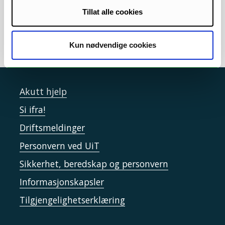
Samarbeidsavtaler
/
Utveksling
Tillat alle cookies
Kun nødvendige cookies
Akutt hjelp
Si ifra!
Driftsmeldinger
Personvern ved UiT
Sikkerhet, beredskap og personvern
Informasjonskapsler
Tilgjengelighetserklæring