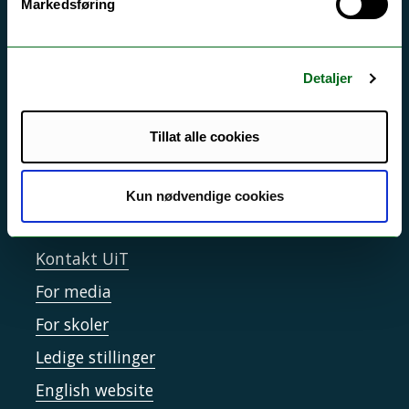
Markedsføring
Si ifra!
Driftsmeldinger
Detaljer
Personvern ved UiT
Sikkerhet, beredskap og personvern
Tillat alle cookies
Informasjonskapsler
Tilgjengelighetserklæring
Kun nødvendige cookies
Kontakt UiT
For media
For skoler
Ledige stillinger
English website