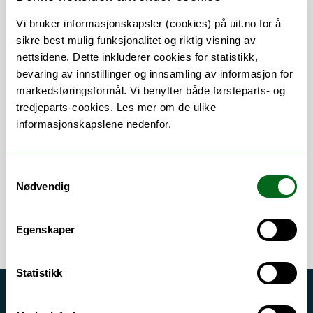
Vi bruker informasjonskapsler (cookies) på uit.no for å
sikre best mulig funksjonalitet og riktig visning av
nettsidene. Dette inkluderer cookies for statistikk,
Om
Forskning og undervisning
bevaring av innstillinger og innsamling av informasjon for
markedsføringsformål. Vi benytter både førsteparts- og
CV
Publikasjoner
tredjeparts-cookies. Les mer om de ulike
informasjonskapslene nedenfor.
Her finner du meg
Samtykkevalg
Nødvendig
Egenskaper
Statistikk
Akutt hjelp