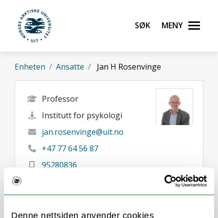
Gå til hovedinnhold
Søk
Meny
UiT Norges arktiske universitet
Enheten
Ansatte
Jan H Rosenvinge
Professor
Institutt for psykologi
jan.rosenvinge@uit.no
+47 77 64 56 87
95280836
Tromsø
Her finner du meg
Denne nettsiden anvender cookies