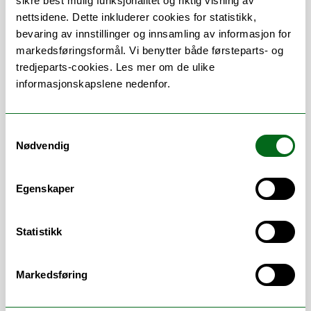
sikre best mulig funksjonalitet og riktig visning av
klasserommet, det være seg alene eller
nettsidene. Dette inkluderer cookies for statistikk,
med andre, i ulike situasjoner ute eller på
bevaring av innstillinger og innsamling av informasjon for
reise, eller i samspill med folk fra andre
markedsføringsformål. Vi benytter både førsteparts- og
kulturer og livserfaringer. Konsekvent
tredjeparts-cookies. Les mer om de ulike
gjennom hele min karriere har vært mitt
informasjonskapslene nedenfor.
fokus på den spesielle plassen språk
og tekstforståelse har i våre liv - for
informasjon, glede, innsikt og kontakt. I
Samtykkevalg
senere tid har forskningen min også
Nødvendig
handlet om å bedre forstå
interesseutvikling, mot og eventyr
Egenskaper
("adventure") med et spesielt øye på
hvordan de kan gi nye perspektiver på
læring.
Statistikk
Markedsføring
Lær mer om vår
EPIC
forskningsgruppe
som jeg hører til.