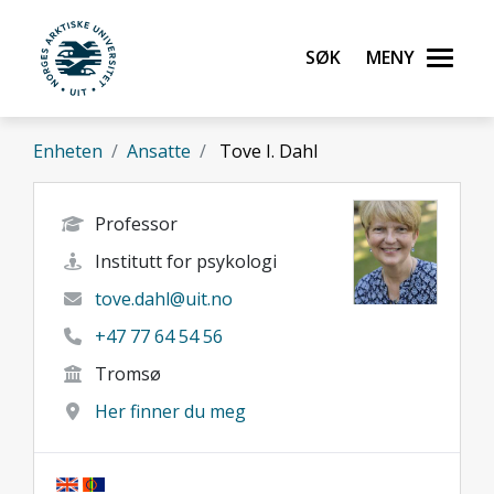
Gå til hovedinnhold
Søk
Meny
UiT Norges arktiske universitet
Enheten
Ansatte
Tove I. Dahl
Professor
Institutt for psykologi
tove.dahl@uit.no
+47 77 64 54 56
Tromsø
Her finner du meg