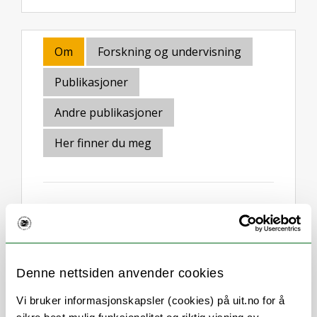
Om
Forskning og undervisning
Publikasjoner
Andre publikasjoner
Her finner du meg
Stillingsbeskrivelse
Jeg er professor i pedagogisk psykologi
Denne nettsiden anvender cookies
med stor interesse for læring, motivasjon,
språk og kultur. Jeg er spesielt interessert i
Vi bruker informasjonskapsler (cookies) på uit.no for å
hvordan vi utvikler oss utenfor