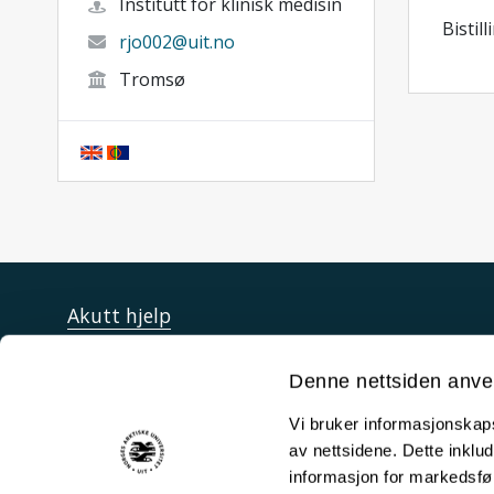
Institutt for klinisk medisin
Bistil
rjo002@uit.no
Tromsø
Akutt hjelp
Si ifra!
Denne nettsiden anve
Driftsmeldinger
Vi bruker informasjonskapsl
Personvern ved UiT
av nettsidene. Dette inklud
Sikkerhet, beredskap og personvern
informasjon for markedsfør