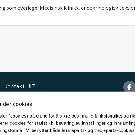
ling som overlege, Medisinsk klinikk, endokrinologisk seksj
Kontakt UiT
For media
nder cookies
For skoler
er (cookies) på uit.no for å sikre best mulig funksjonalitet og rik
Ledige stillinger
erer cookies for statistikk, bevaring av innstillinger og innsamlin
English website
ingsformål. Vi benytter både førsteparts- og tredjeparts-cookie