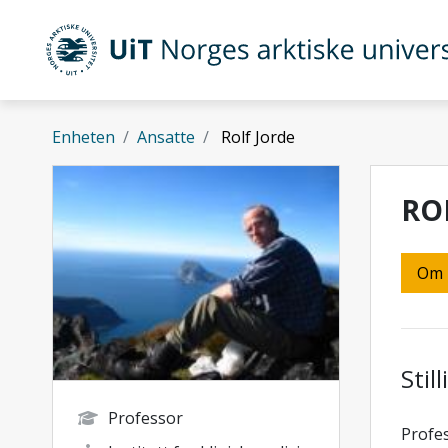
Gå til hovedinnhold
UiT Norges arktiske universitet
Enheten
Ansatte
Rolf Jorde
RO
Om
Stil
Professor
Profes