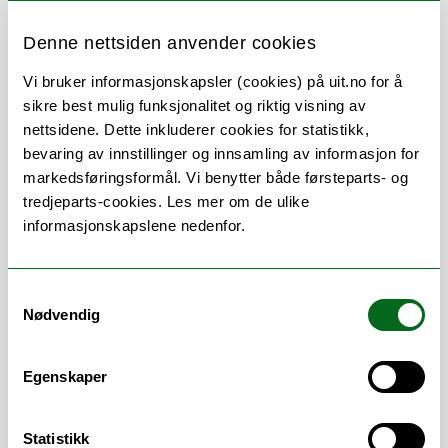
Denne nettsiden anvender cookies
Vi bruker informasjonskapsler (cookies) på uit.no for å
Om
Forskning og undervisning
sikre best mulig funksjonalitet og riktig visning av
nettsidene. Dette inkluderer cookies for statistikk,
Her finner du meg
bevaring av innstillinger og innsamling av informasjon for
markedsføringsformål. Vi benytter både førsteparts- og
tredjeparts-cookies. Les mer om de ulike
informasjonskapslene nedenfor.
Stillingsbeskrivelse
Samtykkevalg
Innkjøp av datautstyr til ansatte ved
Nødvendig
UiT.
Rådgivning innen IT innkjøp
Egenskaper
Statistikk