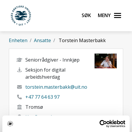
Gå til hovedinnhold
Søk
Meny
UiT Norges arktiske universitet
Enheten
Ansatte
Torstein Masterbakk
Seniorrådgiver - Innkjøp
Seksjon for digital
arbeidshverdag
torstein.masterbakk@uit.no
+47 77 64 63 97
Tromsø
Her finner du meg