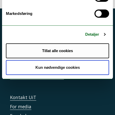
Markedsføring
Akutt hjelp
Si ifra!
Detaljer
Driftsmeldinger
Personvern ved UiT
Tillat alle cookies
Sikkerhet, beredskap og personvern
Informasjonskapsler
Kun nødvendige cookies
Tilgjengelighetserklæring
Kontakt UiT
For media