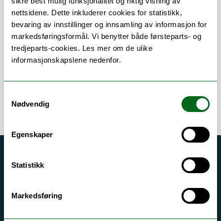
sikre best mulig funksjonalitet og riktig visning av
nettsidene. Dette inkluderer cookies for statistikk,
Om
Forskning og undervisning
bevaring av innstillinger og innsamling av informasjon for
markedsføringsformål. Vi benytter både førsteparts- og
Publikasjoner
tredjeparts-cookies. Les mer om de ulike
informasjonskapslene nedenfor.
Samtykkevalg
Nødvendig
Egenskaper
Akutt hjelp
Statistikk
Si ifra!
Driftsmeldinger
Markedsføring
Personvern ved UiT