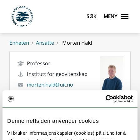
Gå til hovedinnhold
Søk
Meny
UiT Norges arktiske universitet
Enheten
Ansatte
Morten Hald
Professor
Institutt for geovitenskap
morten.hald@uit.no
97522982
Tromsø
Denne nettsiden anvender cookies
Vi bruker informasjonskapsler (cookies) på uit.no for å