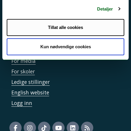
Sikkerhet, beredskap og personvern
Detaljer
Informasjonskapsler
Tilgjengelighetserklæring
Tillat alle cookies
Kun nødvendige cookies
Kontakt UiT
For media
For skoler
Ledige stillinger
English website
Logg inn