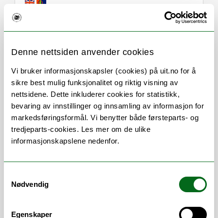
Om
Forskning og undervisning
Denne nettsiden anvender cookies
Vi bruker informasjonskapsler (cookies) på uit.no for å
sikre best mulig funksjonalitet og riktig visning av
Stillingsbeskrivelse
nettsidene. Dette inkluderer cookies for statistikk,
bevaring av innstillinger og innsamling av informasjon for
markedsføringsformål. Vi benytter både førsteparts- og
Daglig drift og ledelse av administrativ
tredjeparts-cookies. Les mer om de ulike
virksomhet ved instituttet, herunder
informasjonskapslene nedenfor.
økonomi, personal og HMS. Inngår i
instituttets ledergruppe.
Arbeidsområder
Samtykkevalg
Nødvendig
Administrativ ledelse
/
Budsjett
/
Egenskaper
Gjesteregistrering
/
Lederstøtte
/