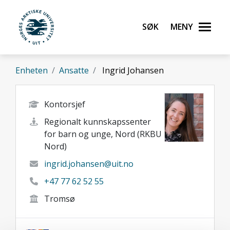
Gå til hovedinnhold
Søk
Meny
UiT Norges arktiske universitet
Enheten
Ansatte
Ingrid Johansen
Kontorsjef
Regionalt kunnskapssenter
for barn og unge, Nord (RKBU
Nord)
ingrid.johansen@uit.no
+47 77 62 52 55
Tromsø