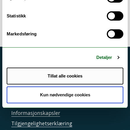
Personaladministrasjon
/
Rekruttering
/
Årsrapport
/
Økonomistyring
Statistikk
Markedsføring
Detaljer
Akutt hjelp
Si ifra!
Tillat alle cookies
Driftsmeldinger
Personvern ved UiT
Kun nødvendige cookies
Sikkerhet, beredskap og personvern
Informasjonskapsler
Tilgjengelighetserklæring