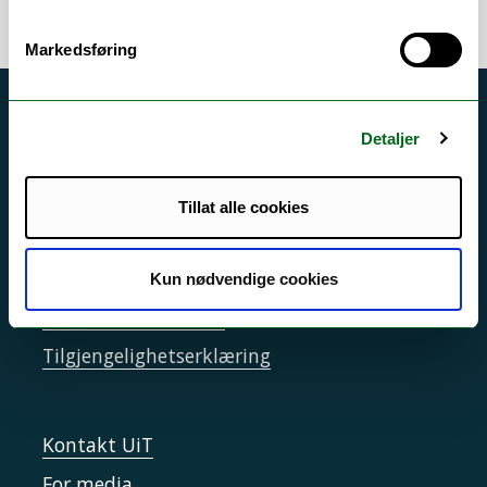
Markedsføring
Akutt hjelp
Detaljer
Si ifra!
Driftsmeldinger
Tillat alle cookies
Personvern ved UiT
Sikkerhet, beredskap og personvern
Kun nødvendige cookies
Informasjonskapsler
Tilgjengelighetserklæring
Kontakt UiT
For media