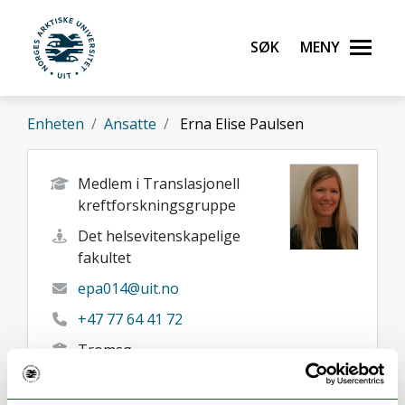
Gå til hovedinnhold
Søk
Meny
UiT Norges arktiske universitet
Enheten
Ansatte
Erna Elise Paulsen
Medlem i Translasjonell
kreftforskningsgruppe
Det helsevitenskapelige
fakultet
epa014@uit.no
+47 77 64 41 72
Tromsø