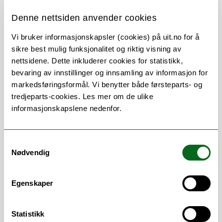
Denne nettsiden anvender cookies
Vi bruker informasjonskapsler (cookies) på uit.no for å
Om
Forskning og undervisning
sikre best mulig funksjonalitet og riktig visning av
nettsidene. Dette inkluderer cookies for statistikk,
Publikasjoner
bevaring av innstillinger og innsamling av informasjon for
markedsføringsformål. Vi benytter både førsteparts- og
tredjeparts-cookies. Les mer om de ulike
informasjonskapslene nedenfor.
Stillingsbeskrivelse
Samtykkevalg
Kreftforsker og onkolog, medlem i
Nødvendig
Translational Cancer Research Group
(TCRG) ved Institutt for Klinisk Medisin.
Egenskaper
https://uit.no/research/tcrg
Statistikk