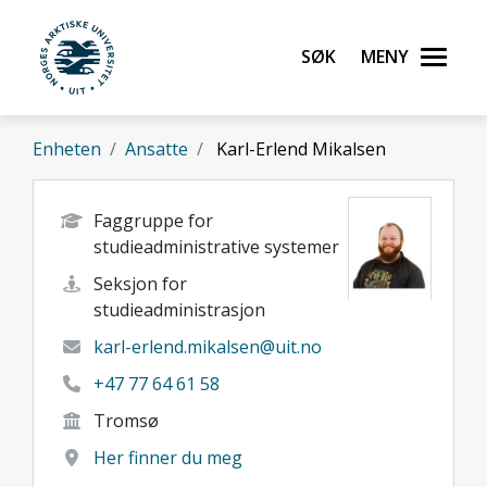
Gå til hovedinnhold
Søk
Meny
UiT Norges arktiske universitet
Enheten
Ansatte
Karl-Erlend Mikalsen
Faggruppe for
studieadministrative systemer
Seksjon for
studieadministrasjon
karl-erlend.mikalsen@uit.no
+47 77 64 61 58
Tromsø
Her finner du meg