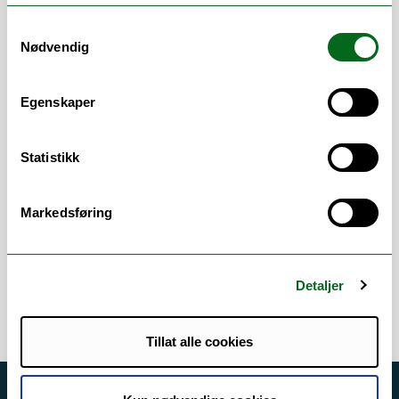
arbeidsflate
Samtykkevalg
Studentweb
Nødvendig
Arbeidsområder
Egenskaper
Analyse
/
Brukerstøtte
/
Felles
studentsystem FS
/
Godkjenning
Statistikk
(forhåndsgodkjenning)
/
Godkjenning
(innpass)
/
Karakterutskrift
/
Lederstøtte
/
Markedsføring
Samarbeidsavtaler
/
Semesterstart
/
Statistikk
/
Studentdata
/
Studieadministrasjon
/
Studieplaner
Detaljer
Tillat alle cookies