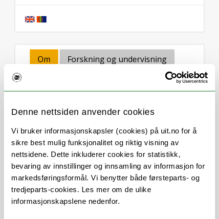
Om
Forskning og undervisning
Publikasjoner
Her finner du meg
Denne nettsiden anvender cookies
Stillingsbeskrivelse
Vi bruker informasjonskapsler (cookies) på uit.no for å
sikre best mulig funksjonalitet og riktig visning av
nettsidene. Dette inkluderer cookies for statistikk,
Seniorrådgiver i faggruppe for
bevaring av innstillinger og innsamling av informasjon for
studieadministrative systemer
markedsføringsformål. Vi benytter både førsteparts- og
Tilgangsadministrasjon FS
tredjeparts-cookies. Les mer om de ulike
Databehandling i FS
informasjonskapslene nedenfor.
Brukerveiledning i FS
Administrator for Lånekassens