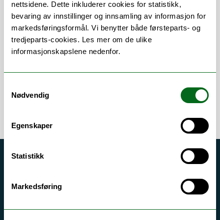
Om
Forskning og undervisning
nettsidene. Dette inkluderer cookies for statistikk,
bevaring av innstillinger og innsamling av informasjon for
Publikasjoner
markedsføringsformål. Vi benytter både førsteparts- og
tredjeparts-cookies. Les mer om de ulike
Andre publikasjoner
informasjonskapslene nedenfor.
Samtykkevalg
Nødvendig
Egenskaper
Statistikk
Akutt hjelp
Si ifra!
Markedsføring
Driftsmeldinger
Personvern ved UiT