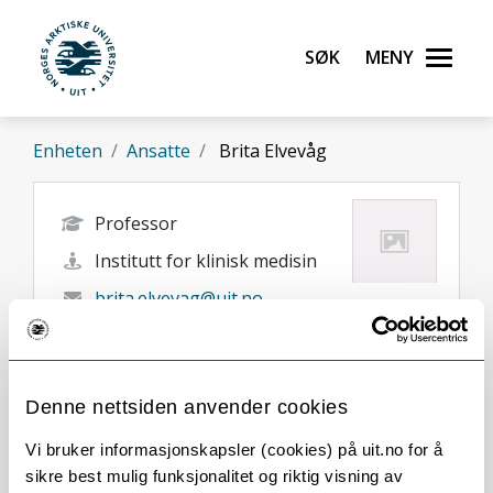
Gå til hovedinnhold
Søk
Meny
UiT Norges arktiske universitet
Enheten
Ansatte
Brita Elvevåg
Professor
Institutt for klinisk medisin
brita.elvevag@uit.no
Tromsø
Denne nettsiden anvender cookies
Vi bruker informasjonskapsler (cookies) på uit.no for å
sikre best mulig funksjonalitet og riktig visning av