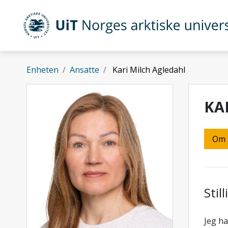
Gå til hovedinnhold
UiT Norges arktiske universitet
Enheten
Ansatte
Kari Milch Agledahl
KA
Om
Stil
Jeg ha