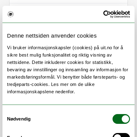
Denne nettsiden anvender cookies
Om
Forskning og undervisning
Vi bruker informasjonskapsler (cookies) på uit.no for å
Her finner du meg
sikre best mulig funksjonalitet og riktig visning av
nettsidene. Dette inkluderer cookies for statistikk,
bevaring av innstillinger og innsamling av informasjon for
markedsføringsformål. Vi benytter både førsteparts- og
Stillingsbeskrivelse
tredjeparts-cookies. Les mer om de ulike
informasjonskapslene nedenfor.
Seksjon for forskning og økonomi.
Rådgiver på ekstern prosjektfinansiering
Samtykkevalg
fra ulike finansieringskilder; budsjettering
Nødvendig
og annen administrativ støtte.