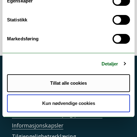
Egenskaper
Arbeidsområder
Budsjett
/
Ekstern finansiering
Statistikk
Markedsføring
Detaljer
Akutt hjelp
Si ifra!
Tillat alle cookies
Driftsmeldinger
Personvern ved UiT
Kun nødvendige cookies
Sikkerhet, beredskap og personvern
Informasjonskapsler
Tilgjengelighetserklæring