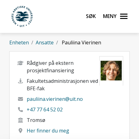
Gå til hovedinnhold
Søk
Meny
UiT Norges arktiske universitet
Enheten
Ansatte
Pauliina Vierinen
Rådgiver på ekstern
prosjektfinansiering
Fakultetsadministrasjonen ved
BFE-fak
pauliina.vierinen@uit.no
+47 77 64 52 02
Tromsø
Her finner du meg