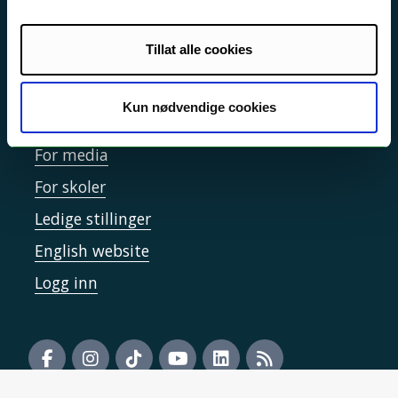
Informasjonskapsler
Tilgjengelighetserklæring
Tillat alle cookies
Kun nødvendige cookies
Kontakt UiT
For media
For skoler
Ledige stillinger
English website
Logg inn