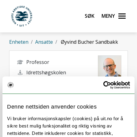
Gå til hovedinnhold
Søk
Meny
UiT Norges arktiske universitet
Enheten
Ansatte
Øyvind Bucher Sandbakk
Professor
Idrettshøgskolen
oyvind.b.sandbakk@uit.no
Alta
Denne nettsiden anvender cookies
Vi bruker informasjonskapsler (cookies) på uit.no for å
sikre best mulig funksjonalitet og riktig visning av
nettsidene. Dette inkluderer cookies for statistikk,