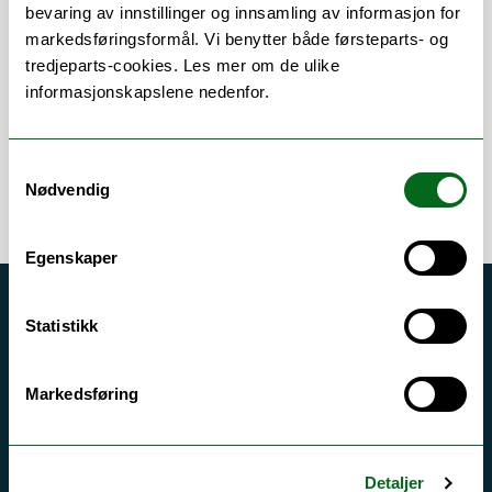
Om
Forskning og undervisning
bevaring av innstillinger og innsamling av informasjon for
markedsføringsformål. Vi benytter både førsteparts- og
Publikasjoner
tredjeparts-cookies. Les mer om de ulike
informasjonskapslene nedenfor.
Samtykkevalg
Nødvendig
Egenskaper
Akutt hjelp
Statistikk
Si ifra!
Driftsmeldinger
Markedsføring
Personvern ved UiT
Sikkerhet, beredskap og personvern
Detaljer