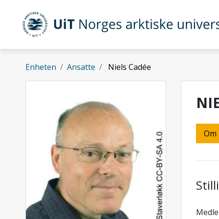
Gå til hovedinnhold
UiT Norges arktiske universitet
Enheten
Ansatte
Niels Cadée
NI
Om
Stil
Medlem