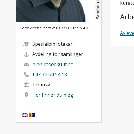
kurat
Arb
Foto: Arnstein Staverløkk CC BY-SA 4.0
Avleve
Spesialbibliotekar
Avdeling for samlinger
niels.cadee@uit.no
+47 77 64 54 18
Tromsø
Her finner du meg