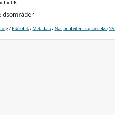
or for UB
eidsområder
ring
/
Bibliotek
/
Metadata
/
Nasjonal vitenskapsindeks (NVI