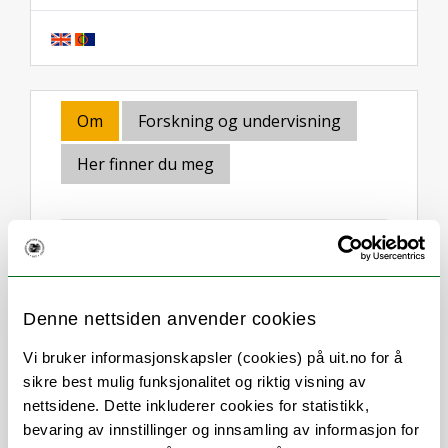
Om
Forskning og undervisning
Her finner du meg
Stillingsbeskrivelse
Denne nettsiden anvender cookies
Underviser og veieder studenter på
Bachelorutdanningen i Sykepleie.
Vi bruker informasjonskapsler (cookies) på uit.no for å
sikre best mulig funksjonalitet og riktig visning av
Kullansvarlig for deltidsstudenter (D-23
nettsidene. Dette inkluderer cookies for statistikk,
Campus Tromsø).
bevaring av innstillinger og innsamling av informasjon for