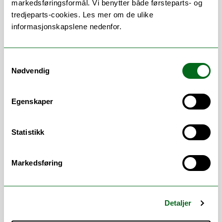
Emneansvarlig for SYD-2610, Sykepleie til
markedsføringsformål. Vi benytter både førsteparts- og
pasienter med komplekse og sammensatte
tredjeparts-cookies. Les mer om de ulike
lidelser.
informasjonskapslene nedenfor.
Samtykkevalg
Arbeidserfaring:
Nødvendig
2005-2011 Arbeid i klinikk
(Spesialisthelsetjeneste psykiatri og
Egenskaper
somatikk. Fagutvikling)
2012-2015 Innleid lærer BA-utdanningen i
Statistikk
Sykepleie UIT
2015-2021 Lektor med opprykk.
Markedsføring
Fagopplæring. Troms Fylkeskommune
2021- d.d. Universitetslektor BA-
Detaljer
utdanningen i Sykepleie UIT