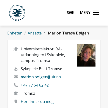
Gå til hovedinnhold
Søk
Meny
UiT Norges arktiske universitet
Enheten
Ansatte
Marion Terese Bølgen
Universitetslektor, BA-
utdanningen i Sykepleie,
campus Tromsø
Sykepleie Bsc i Tromsø
marion.bolgen@uit.no
+47 77 64 62 42
Tromsø
Her finner du meg