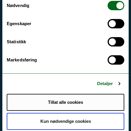
Si ifra!
Nødvendig
Driftsmeldinger
Egenskaper
Personvern ved UiT
Sikkerhet, beredskap og personvern
Statistikk
Informasjonskapsler
Tilgjengelighetserklæring
Markedsføring
Kontakt UiT
Detaljer
For media
For skoler
Tillat alle cookies
Ledige stillinger
Kun nødvendige cookies
English website