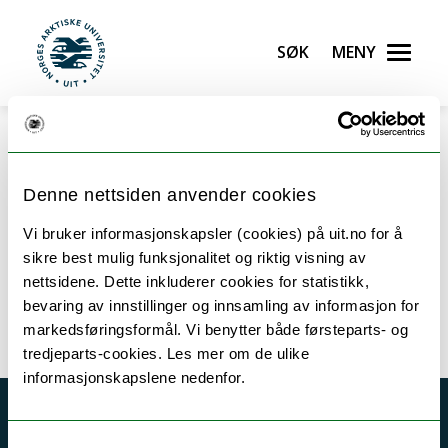
Søk
Meny
UiT Norges arktiske universitet
Gå til hovedinnhold
Denne nettsiden anvender cookies
Vi bruker informasjonskapsler (cookies) på uit.no for å
Tilknyttede enheter
sikre best mulig funksjonalitet og riktig visning av
nettsidene. Dette inkluderer cookies for statistikk,
bevaring av innstillinger og innsamling av informasjon for
markedsføringsformål. Vi benytter både førsteparts- og
tredjeparts-cookies. Les mer om de ulike
informasjonskapslene nedenfor.
Akutt hjelp
Samtykkevalg