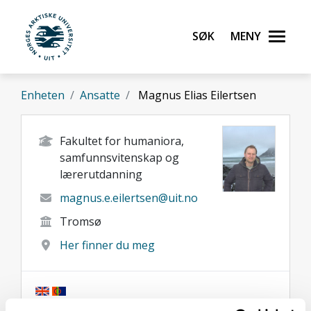
Gå til hovedinnhold
Søk
Meny
UiT Norges arktiske universitet
Enheten
Ansatte
Magnus Elias Eilertsen
Fakultet for humaniora,
samfunnsvitenskap og
lærerutdanning
magnus.e.eilertsen@uit.no
Tromsø
Her finner du meg