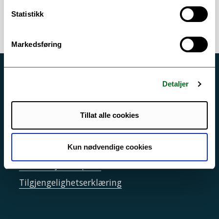
Statistikk
Markedsføring
Akutt hjelp
Detaljer
Si ifra!
Driftsmeldinger
Tillat alle cookies
Personvern ved UiT
Sikkerhet, beredskap og personvern
Kun nødvendige cookies
Informasjonskapsler
Tilgjengelighetserklæring