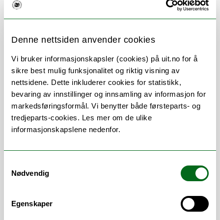
Om
Forskning og undervisning
Denne nettsiden anvender cookies
Publikasjoner
Her finner du meg
Vi bruker informasjonskapsler (cookies) på uit.no for å
sikre best mulig funksjonalitet og riktig visning av
nettsidene. Dette inkluderer cookies for statistikk,
bevaring av innstillinger og innsamling av informasjon for
Stillingsbeskrivelse
markedsføringsformål. Vi benytter både førsteparts- og
tredjeparts-cookies. Les mer om de ulike
Doktorgradsstipendiat i
informasjonskapslene nedenfor.
samfunnsvitenskap fra 2021. Skriver
doktorgradsavhandling om
energiomstilling i den norske fiskeflåten,
Samtykkevalg
med vekt på samfunnsdimensjonen. I
Nødvendig
prosjektet identifiseres og analyseres ulike
visjoner for energieffektivisering og
Egenskaper
omstilling av flåten.