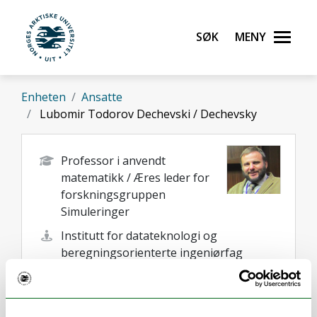
Gå til hovedinnhold
Søk
Meny
UiT Norges arktiske universitet
Enheten
Ansatte
Lubomir Todorov Dechevski / Dechevsky
Professor i anvendt
matematikk / Æres leder for
forskningsgruppen
Simuleringer
Institutt for datateknologi og
beregningsorienterte ingeniørfag
lubomir.t.dechevski@uit.no
+47 76 96 63 69