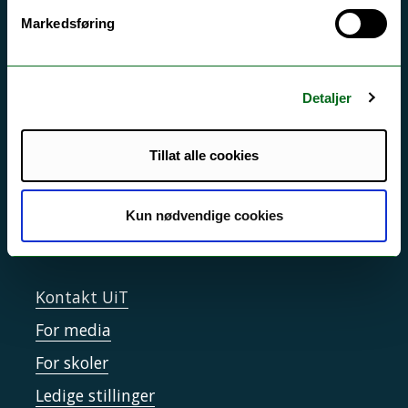
Akutt hjelp
Markedsføring
Si ifra!
Driftsmeldinger
Detaljer
Personvern ved UiT
Sikkerhet, beredskap og personvern
Tillat alle cookies
Informasjonskapsler
Kun nødvendige cookies
Tilgjengelighetserklæring
Kontakt UiT
For media
For skoler
Ledige stillinger