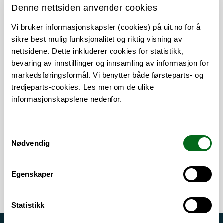
Narvik
Denne nettsiden anvender cookies
Her finner du meg
Vi bruker informasjonskapsler (cookies) på uit.no for å
sikre best mulig funksjonalitet og riktig visning av
nettsidene. Dette inkluderer cookies for statistikk,
bevaring av innstillinger og innsamling av informasjon for
markedsføringsformål. Vi benytter både førsteparts- og
tredjeparts-cookies. Les mer om de ulike
Om
Forskning og undervisning
informasjonskapslene nedenfor.
Publikasjoner
Her finner du meg
Samtykkevalg
Nødvendig
Egenskaper
Statistikk