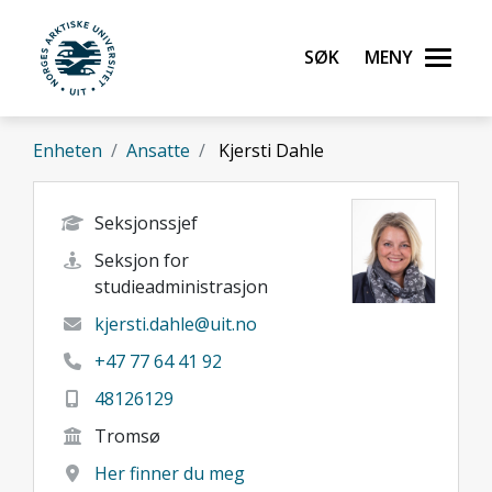
Gå til hovedinnhold
Søk
Meny
UiT Norges arktiske universitet
Enheten
Ansatte
Kjersti Dahle
Seksjonssjef
Seksjon for
studieadministrasjon
kjersti.dahle@uit.no
+47 77 64 41 92
48126129
Tromsø
Her finner du meg