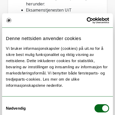
herunder:
Eksamenstjenesten UiT
Fellestjenesten for opptak
Studieadministrative systemer
Juridisk rådgivning og
saksbehandling innen
Denne nettsiden anvender cookies
studieadministrasjon
Resultatansvar og budsjettansvar for
Vi bruker informasjonskapsler (cookies) på uit.no for å
seksjonens virksomhet
sikre best mulig funksjonalitet og riktig visning av
Personalledelse, rekruttering og
nettsidene. Dette inkluderer cookies for statistikk,
administrativt utviklingsarbeid
bevaring av innstillinger og innsamling av informasjon for
markedsføringsformål. Vi benytter både førsteparts- og
tredjeparts-cookies. Les mer om de ulike
informasjonskapslene nedenfor.
Samtykkevalg
Nødvendig