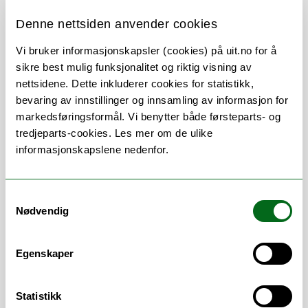
Denne nettsiden anvender cookies
Vi bruker informasjonskapsler (cookies) på uit.no for å
Om
Forskning og undervisning
sikre best mulig funksjonalitet og riktig visning av
nettsidene. Dette inkluderer cookies for statistikk,
Her finner du meg
bevaring av innstillinger og innsamling av informasjon for
markedsføringsformål. Vi benytter både førsteparts- og
tredjeparts-cookies. Les mer om de ulike
informasjonskapslene nedenfor.
Arbeidsområder
Samtykkevalg
Emner
/
Godkjenning (innpass)
/
Nødvendig
Studieadministrasjon
/
Studieplaner
/
TP
/
Timeplanlegging
Egenskaper
Statistikk