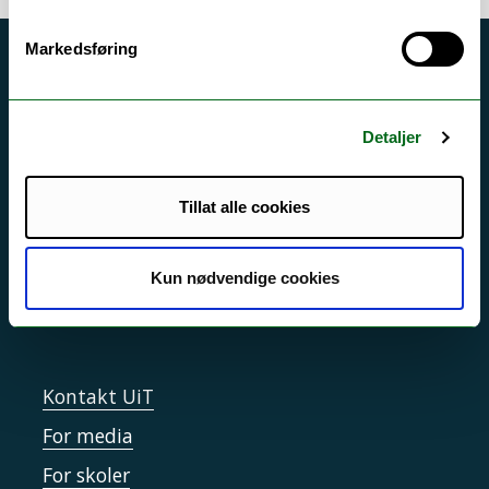
Markedsføring
Akutt hjelp
Si ifra!
Detaljer
Driftsmeldinger
Personvern ved UiT
Tillat alle cookies
Sikkerhet, beredskap og personvern
Informasjonskapsler
Kun nødvendige cookies
Tilgjengelighetserklæring
Kontakt UiT
For media
For skoler