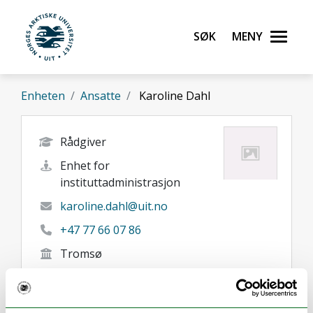
Gå til hovedinnhold
Søk
Meny
UiT Norges arktiske universitet
Enheten
Ansatte
Karoline Dahl
Rådgiver
Enhet for
instituttadministrasjon
karoline.dahl@uit.no
+47 77 66 07 86
Tromsø
Her finner du meg