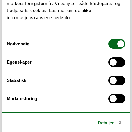
markedsføringsformål. Vi benytter både førsteparts- og
tredjeparts-cookies. Les mer om de ulike
informasjonskapslene nedenfor.
Treffetid hverdager mellom 12.00 og 14.00.
Ta kontakt for avtale utenom treffetid.
Samtykkevalg
Nødvendig
Egenskaper
Vitenskapelig assistent på prosjektet
"
Opplevelser i Nord
",
Statistikk
forskningsgruppe for
kognitiv
psykologi.
Markedsføring
Arbeidsområder
Digital eksamen
/
Eksamen
/
Emner
/
Detaljer
Klager
/
Opptak
/
Studieadministrasjon
/