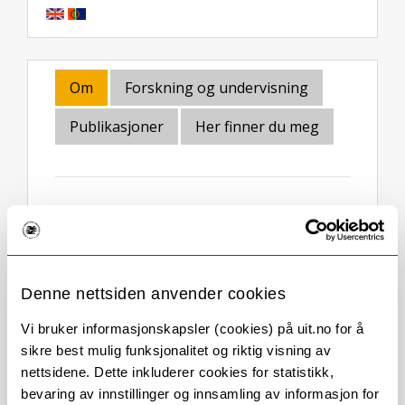
Om
Forskning og undervisning
Publikasjoner
Her finner du meg
Stillingsbeskrivelse
Rådgiver for
master
- og
bachelorgradsprogrammet
i
Denne nettsiden anvender cookies
psykologi.
Vi bruker informasjonskapsler (cookies) på uit.no for å
Teamleder eksamen
sikre best mulig funksjonalitet og riktig visning av
Undervisningsplanlegging, eksamen
nettsidene. Dette inkluderer cookies for statistikk,
og arbeidskrav for bachelor- og
bevaring av innstillinger og innsamling av informasjon for
mastergradsprogrammet i psykologi.