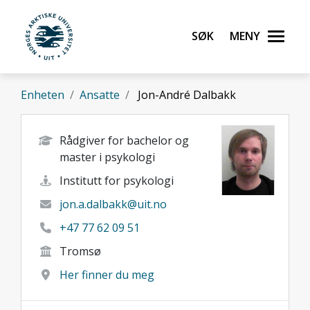
Gå til hovedinnhold
Søk
Meny
UiT Norges arktiske universitet
Enheten
Ansatte
Jon-André Dalbakk
Rådgiver for bachelor og
master i psykologi
Institutt for psykologi
jon.a.dalbakk@uit.no
+47 77 62 09 51
Tromsø
Her finner du meg