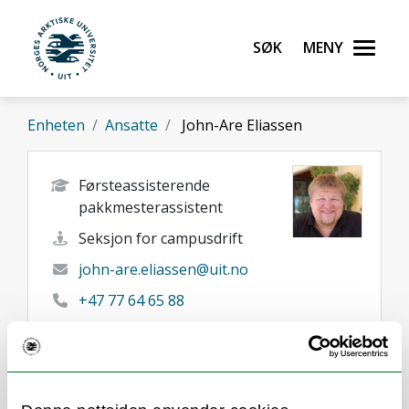
Gå til hovedinnhold
Søk
Meny
UiT Norges arktiske universitet
Enheten
Ansatte
John-Are Eliassen
Førsteassisterende
pakkmesterassistent
Seksjon for campusdrift
john-are.eliassen@uit.no
+47 77 64 65 88
93297554
+47 412 39 203
Tromsø