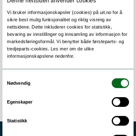
Denne nettsiden anvender cookies
Her finner du meg
Vi bruker informasjonskapsler (cookies) på uit.no for å
sikre best mulig funksjonalitet og riktig visning av
nettsidene. Dette inkluderer cookies for statistikk,
bevaring av innstillinger og innsamling av informasjon for
markedsføringsformål. Vi benytter både førsteparts- og
tredjeparts-cookies. Les mer om de ulike
Om
Forskning og undervisning
informasjonskapslene nedenfor.
Her finner du meg
Samtykkevalg
Nødvendig
Egenskaper
Statistikk