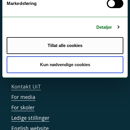
Akutt hjelp
Markedsføring
Si ifra!
Driftsmeldinger
Detaljer
Personvern ved UiT
Sikkerhet, beredskap og personvern
Tillat alle cookies
Informasjonskapsler
Tilgjengelighetserklæring
Kun nødvendige cookies
Kontakt UiT
For media
For skoler
Ledige stillinger
English website