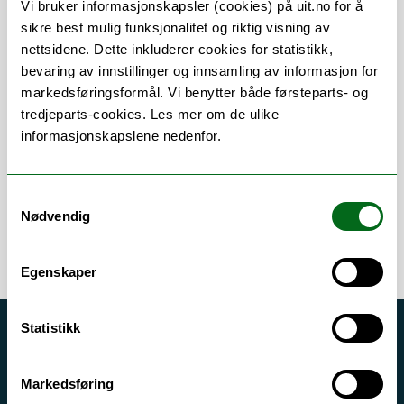
Vi bruker informasjonskapsler (cookies) på uit.no for å
sikre best mulig funksjonalitet og riktig visning av
nettsidene. Dette inkluderer cookies for statistikk,
bevaring av innstillinger og innsamling av informasjon for
Om
Forskning og undervisning
markedsføringsformål. Vi benytter både førsteparts- og
tredjeparts-cookies. Les mer om de ulike
Publikasjoner
Her finner du meg
informasjonskapslene nedenfor.
Samtykkevalg
Nødvendig
Egenskaper
Statistikk
Akutt hjelp
Si ifra!
Markedsføring