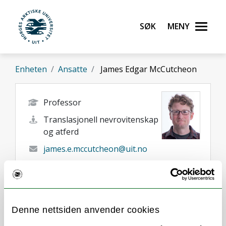
Gå til hovedinnhold
Søk
Meny
UiT Norges arktiske universitet
Enheten
Ansatte
James Edgar McCutcheon
Professor
Translasjonell nevrovitenskap
og atferd
james.e.mccutcheon@uit.no
+47 77 64 45 93
Tromsø
Her finner du meg
Denne nettsiden anvender cookies