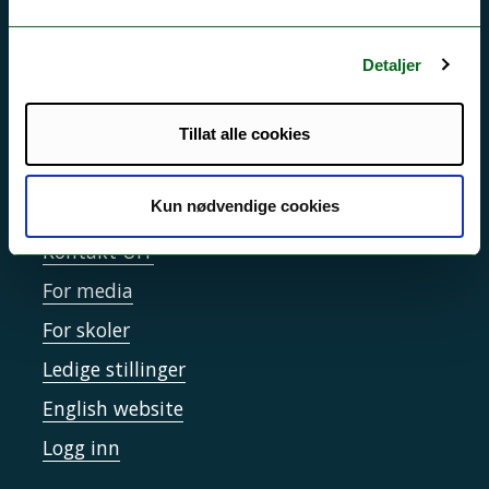
Driftsmeldinger
Personvern ved UiT
Detaljer
Sikkerhet, beredskap og personvern
Informasjonskapsler
Tillat alle cookies
Tilgjengelighetserklæring
Kun nødvendige cookies
Kontakt UiT
For media
For skoler
Ledige stillinger
English website
Logg inn