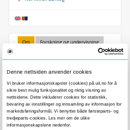
Om
Forskning og undervisning
Publikasjoner
Andre publikasjoner
Vedlegg
Denne nettsiden anvender cookies
Her finner du meg
Vi bruker informasjonskapsler (cookies) på uit.no for å
sikre best mulig funksjonalitet og riktig visning av
nettsidene. Dette inkluderer cookies for statistikk,
bevaring av innstillinger og innsamling av informasjon for
Stillingsbeskrivelse
markedsføringsformål. Vi benytter både førsteparts- og
tredjeparts-cookies. Les mer om de ulike
informasjonskapslene nedenfor.
Jeg bistår forskere og ledere med