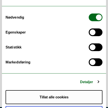
informasjon om aktuelle utlysninger for
ekstern finansiering, utforming av
Samtykkevalg
prosjektsøknader, og tiltak rettet mot
Nødvendig
forenklet og forbedret søknadsprosess,
spesielt til EU og store nasjonale
utlysninger.
Egenskaper
Arbeidsområder
Statistikk
EU-søknader
/
Ekstern finansiering
/
Forskningsfinansiering
/
Forskningsrådet
/
Markedsføring
Forskningsstøtte
/
Kompetansesamtale
/
Lederstøtte
/
Mobilitet
/
Støtte til
prosjektsøknader
Detaljer
Tillat alle cookies