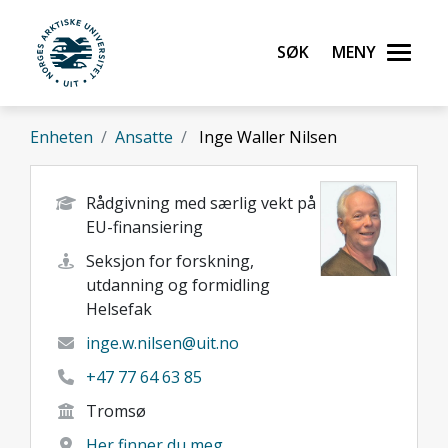
Gå til hovedinnhold
Søk
Meny
UiT Norges arktiske universitet
Enheten
Ansatte
Inge Waller Nilsen
Rådgivning med særlig vekt på
EU-finansiering
Seksjon for forskning,
utdanning og formidling
Helsefak
inge.w.nilsen@uit.no
+47 77 64 63 85
Tromsø
Her finner du meg