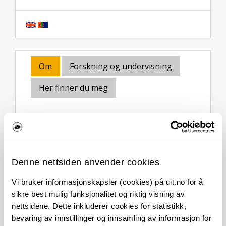
Om
Forskning og undervisning
Her finner du meg
Stillingsbeskrivelse
Denne nettsiden anvender cookies
Lederstøtte i Enhet for
instituttadministrasjon (AHR, CPS, IFF
Vi bruker informasjonskapsler (cookies) på uit.no for å
og SKK, ISK, ISV, Sesam):
sikre best mulig funksjonalitet og riktig visning av
nettsidene. Dette inkluderer cookies for statistikk,
Økonomi (budsjett/regnskap, variabel
bevaring av innstillinger og innsamling av informasjon for
lønn)