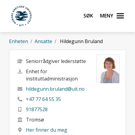
Gå til hovedinnhold
Søk
Meny
UiT Norges arktiske universitet
Enheten
Ansatte
Hildegunn Bruland
Seniorrådgiver lederstøtte
Enhet for
instituttadministrasjon
hildegunn.bruland@uit.no
+47 77 64 55 35
91877528
Tromsø
Her finner du meg