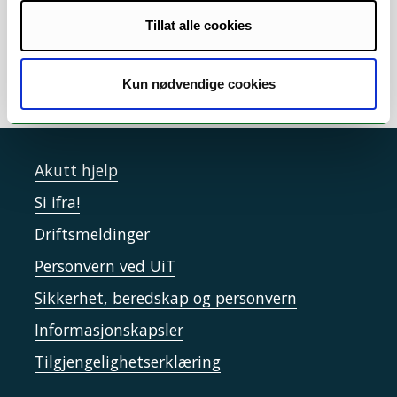
samarbeid
/
Lederstøtte
/
Regnskap
/
Samarbeidsavtaler
Tillat alle cookies
Kun nødvendige cookies
Akutt hjelp
Si ifra!
Driftsmeldinger
Personvern ved UiT
Sikkerhet, beredskap og personvern
Informasjonskapsler
Tilgjengelighetserklæring