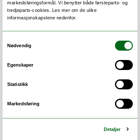
markedsføringsformål. Vi benytter både førsteparts- og
Internasjonalisering (internasjonale
tredjeparts-cookies. Les mer om de ulike
studieprogram, fellesgrad,
informasjonskapslene nedenfor.
utdanningsprosjekter og
internasjonalt samarbeid (HK-dir,
Erasmus+, UArctic), mobilitet for
Samtykkevalg
studenter og ansatte, arranggement,
Nødvendig
bistand ved prosjektsøknader og
rapportering)
Egenskaper
Lokal lederstøtte Senter for samiske
studier
Bookingansvarlig Árdna
Statistikk
Markedsføring
Arbeidsområder
Budsjett
/
Fellesgrader
/
Gjesteregistrering
Detaljer
/
HMS Tilrettelegging
/
Internasjonalt