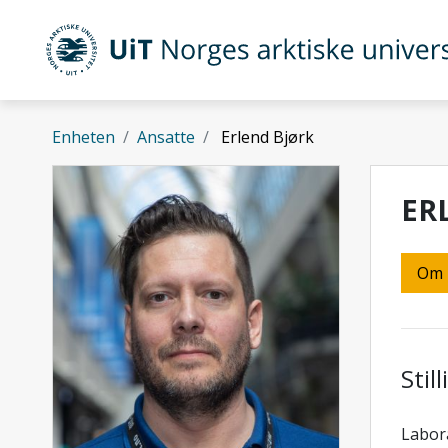
Gå til hovedinnhold
UiT Norges arktiske universitet
Enheten
Ansatte
Erlend Bjørk
ER
Om
Stil
Labor